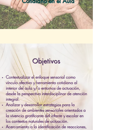
Cotidiano en el Aula
Objetivos
Contextualizar el enfoque sensorial como
vínculo afectivo y herramienta cotidiana al
interior del aula y/o entornos de actuación,
desde la perspectiva interdisciplinar de atención
integral.
Analizar y desarrollar estrategias para la
creación de ambientes sensoriales orientados a
la vivencia gratificante del infante y escolar en
los contextos naturales de actuación.
Acercamiento a la identificación de reacciones,