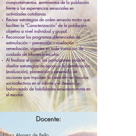
comportamientos, sentimientos de la población
frente a las experiencias sensoriales en
actividades cotidianas.
Revisar estrategias de orden sensorio motor que
faciliten la “Caracterización” de la población
objetivo a nivel individual y grupal.
Reconocer los programas diferenciales de
estimulación – prevención – nivelación –
remediación, vigentes en toda institución de
cuidado de infantes o escolar.
Al finalizar el curso, los participantes podrán
diseñar estrategias de apoyo a la identificación
(evaluación), planeación y desarrollo de
acciones que impulsen la creación de vínculos
socioafectivos en el infante y el desarrollo
balanceado de habilidades sensoriomotoras en
el escolar.
Docente:
Laura Alvarez de Bello