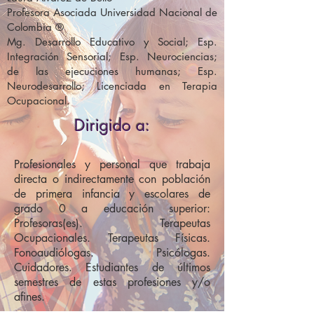
Profesora Asociada Universidad Nacional de
Colombia ®
Mg. Desarrollo Educativo y Social; Esp.
Integración Sensorial; Esp. Neurociencias;
de las ejecuciones humanas; Esp.
Neurodesarrollo; Licenciada en Terapia
Ocupacional.
Dirigido a:
Profesionales y personal que trabaja
directa o indirectamente con población
de primera infancia y escolares de
grado 0 a educación superior:
Profesoras(es). Terapeutas
Ocupacionales. Terapeutas Físicas.
Fonoaudiólogas. Psicólogas.
Cuidadores. Estudiantes de últimos
semestres de estas profesiones y/o
afines.