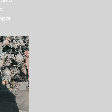
torno
na
ogar.