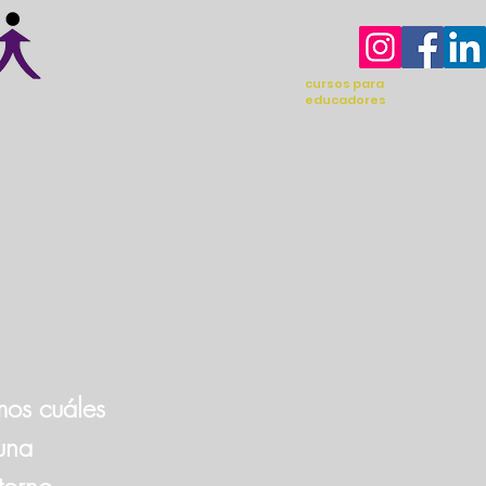
cursos para
educadores
mos cuáles
 una