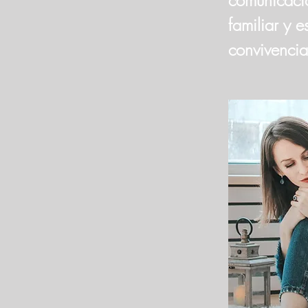
comunicació
familiar y 
convivencia