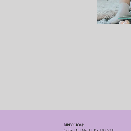
D
IRECCIÓN:
Calle 103 No.11 B - 18 (501)