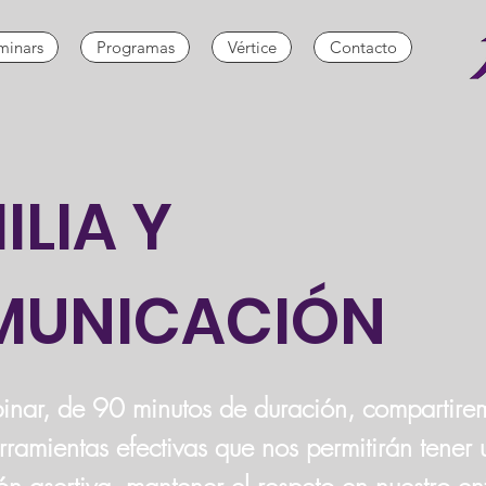
inars
Programas
Vértice
Contacto
ILIA Y
MUNICACIÓN
inar, de 90 minutos de duración, compartire
rramientas efectivas que nos permitirán tener